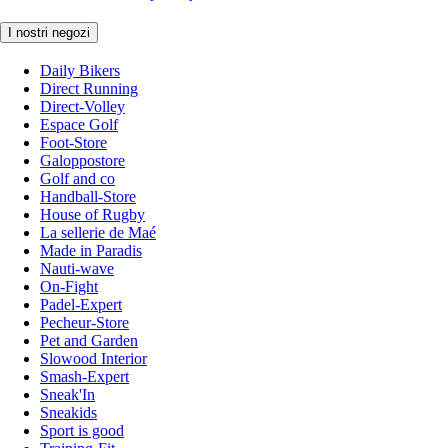
I nostri negozi
Daily Bikers
Direct Running
Direct-Volley
Espace Golf
Foot-Store
Galoppostore
Golf and co
Handball-Store
House of Rugby
La sellerie de Maé
Made in Paradis
Nauti-wave
On-Fight
Padel-Expert
Pecheur-Store
Pet and Garden
Slowood Interior
Smash-Expert
Sneak'In
Sneakids
Sport is good