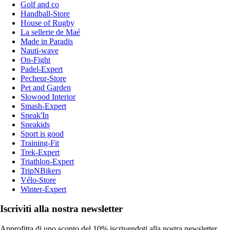
Golf and co
Handball-Store
House of Rugby
La sellerie de Maé
Made in Paradis
Nauti-wave
On-Fight
Padel-Expert
Pecheur-Store
Pet and Garden
Slowood Interior
Smash-Expert
Sneak'In
Sneakids
Sport is good
Training-Fit
Trek-Expert
Triathlon-Expert
TripNBikers
Vélo-Store
Winter-Expert
Iscriviti alla nostra newsletter
Approfitta di uno sconto del 10% iscrivendoti alla nostra newsletter