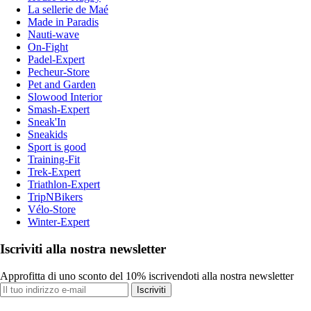
La sellerie de Maé
Made in Paradis
Nauti-wave
On-Fight
Padel-Expert
Pecheur-Store
Pet and Garden
Slowood Interior
Smash-Expert
Sneak'In
Sneakids
Sport is good
Training-Fit
Trek-Expert
Triathlon-Expert
TripNBikers
Vélo-Store
Winter-Expert
Iscriviti alla nostra newsletter
Approfitta di uno sconto del 10% iscrivendoti alla nostra newsletter
Iscriviti