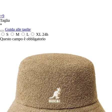
+9
Taglia
*
Guida alle taglie
S
M
L
XL
24h
Questo campo è obbligatorio