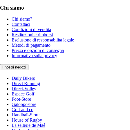
Chi siamo
Chi siamo?
Contattaci
Condizioni di vendita
Restituzioni e rimborsi
Esclusione di responsabilità legale
Metodi di pagamento
Prezzi e opzioni di consegna
Informativa sulla privacy
I nostri negozi
Daily Bikers
Direct Running
Direct-Volley
Espace Golf
Foot-Store
Galoppostore
Golf and co
Handball-Store
House of Rugby
La sellerie de Maé