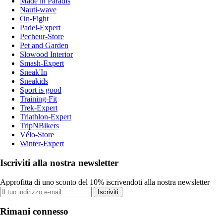
Made in Paradis
Nauti-wave
On-Fight
Padel-Expert
Pecheur-Store
Pet and Garden
Slowood Interior
Smash-Expert
Sneak'In
Sneakids
Sport is good
Training-Fit
Trek-Expert
Triathlon-Expert
TripNBikers
Vélo-Store
Winter-Expert
Iscriviti alla nostra newsletter
Approfitta di uno sconto del 10% iscrivendoti alla nostra newsletter
Iscriviti
Rimani connesso