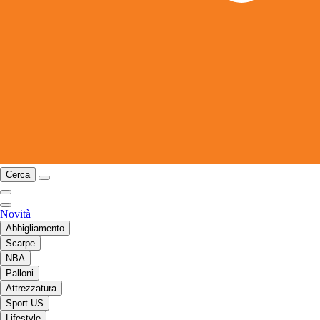
Cerca
Novità
Abbigliamento
Scarpe
NBA
Palloni
Attrezzatura
Sport US
Lifestyle