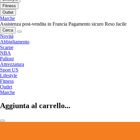
Fitness
Outlet
Marche
Assistenza post-vendita in Francia
Pagamento sicuro
Reso facile
Cerca
Novità
Abbigliamento
Scarpe
NBA
Palloni
Attrezzatura
Sport US
Lifestyle
Fitness
Outlet
Marche
Aggiunta al carrello...