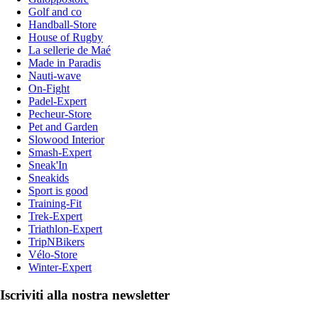
Golf and co
Handball-Store
House of Rugby
La sellerie de Maé
Made in Paradis
Nauti-wave
On-Fight
Padel-Expert
Pecheur-Store
Pet and Garden
Slowood Interior
Smash-Expert
Sneak'In
Sneakids
Sport is good
Training-Fit
Trek-Expert
Triathlon-Expert
TripNBikers
Vélo-Store
Winter-Expert
Iscriviti alla nostra newsletter