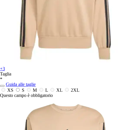
+3
Taglia
*
Guida alle taglie
XS
S
M
L
XL
2XL
Questo campo è obbligatorio