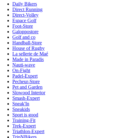
Daily Bikers
Direct Running
Direct-Volley
Espace Golf
Foot-Store
Galoppostore
Golf and co
Handball-Store
House of Rugby
La sellerie de Maé
Made in Paradis
Nauti-wave
On-Fight
Padel-Expert
Pecheur-Store
Pet and Garden
Slowood Interior
Smash-Expert
Sneak'In
Sneakids
Sport is good
Training-Fit
Trek-Expert
Triathlon-Expert
TripNBikers