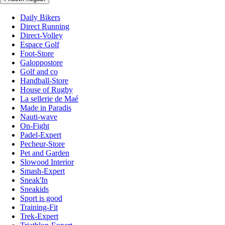
Daily Bikers
Direct Running
Direct-Volley
Espace Golf
Foot-Store
Galoppostore
Golf and co
Handball-Store
House of Rugby
La sellerie de Maé
Made in Paradis
Nauti-wave
On-Fight
Padel-Expert
Pecheur-Store
Pet and Garden
Slowood Interior
Smash-Expert
Sneak'In
Sneakids
Sport is good
Training-Fit
Trek-Expert