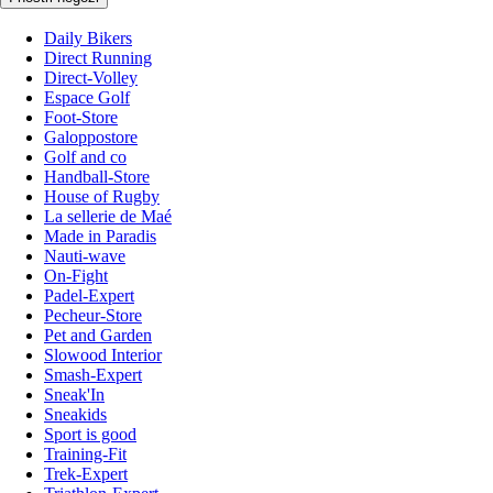
Daily Bikers
Direct Running
Direct-Volley
Espace Golf
Foot-Store
Galoppostore
Golf and co
Handball-Store
House of Rugby
La sellerie de Maé
Made in Paradis
Nauti-wave
On-Fight
Padel-Expert
Pecheur-Store
Pet and Garden
Slowood Interior
Smash-Expert
Sneak'In
Sneakids
Sport is good
Training-Fit
Trek-Expert