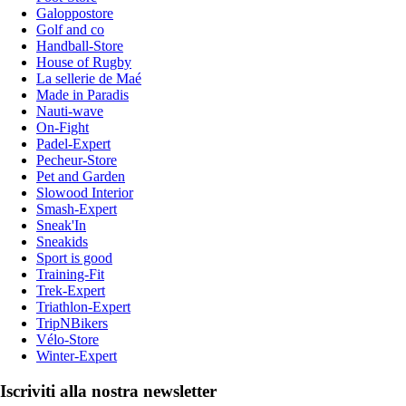
Galoppostore
Golf and co
Handball-Store
House of Rugby
La sellerie de Maé
Made in Paradis
Nauti-wave
On-Fight
Padel-Expert
Pecheur-Store
Pet and Garden
Slowood Interior
Smash-Expert
Sneak'In
Sneakids
Sport is good
Training-Fit
Trek-Expert
Triathlon-Expert
TripNBikers
Vélo-Store
Winter-Expert
Iscriviti alla nostra newsletter