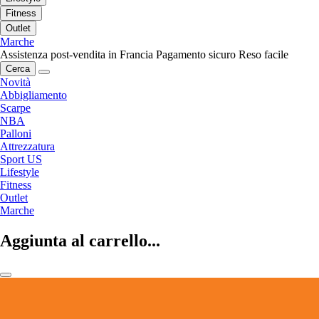
Fitness
Outlet
Marche
Assistenza post-vendita in Francia
Pagamento sicuro
Reso facile
Cerca
Novità
Abbigliamento
Scarpe
NBA
Palloni
Attrezzatura
Sport US
Lifestyle
Fitness
Outlet
Marche
Aggiunta al carrello...