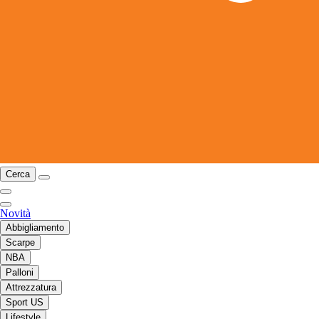
Cerca
Novità
Abbigliamento
Scarpe
NBA
Palloni
Attrezzatura
Sport US
Lifestyle