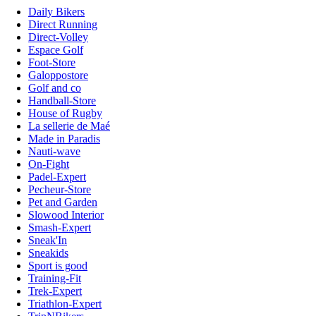
Daily Bikers
Direct Running
Direct-Volley
Espace Golf
Foot-Store
Galoppostore
Golf and co
Handball-Store
House of Rugby
La sellerie de Maé
Made in Paradis
Nauti-wave
On-Fight
Padel-Expert
Pecheur-Store
Pet and Garden
Slowood Interior
Smash-Expert
Sneak'In
Sneakids
Sport is good
Training-Fit
Trek-Expert
Triathlon-Expert