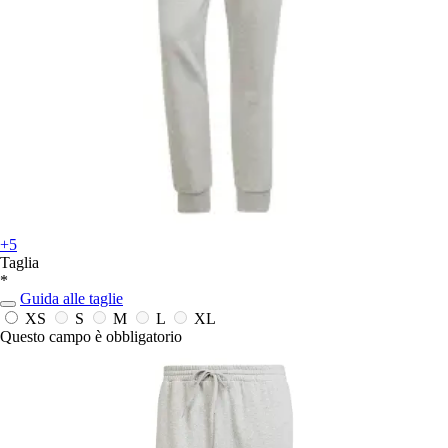
+5
Taglia
*
Guida alle taglie
XS
S
M
L
XL
Questo campo è obbligatorio