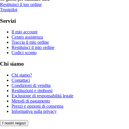
Restituisci il tuo ordine
Trustpilot
Servizi
Il mio account
Centro assistenza
Traccia il mio ordine
Restituisci il mio ordine
Codici sconto
Chi siamo
Chi siamo?
Contattaci
Condizioni di vendita
Restituzioni e rimborsi
Esclusione di responsabilità legale
Metodi di pagamento
Prezzi e opzioni di consegna
Informativa sulla privacy
I nostri negozi