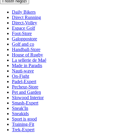
I nostri negozi
Daily Bikers
Direct Running
Direct-Volley
Espace Golf
Foot-Store
Galoppostore
Golf and co
Handball-Store
House of Rugby
La sellerie de Maé
Made in Paradis
Nauti-wave
On-Fight
Padel-Expert
Pecheur-Store
Pet and Garden
Slowood Interior
Smash-Expert
Sneak'In
Sneakids
Sport is good
Training-Fit
Trek-Expert