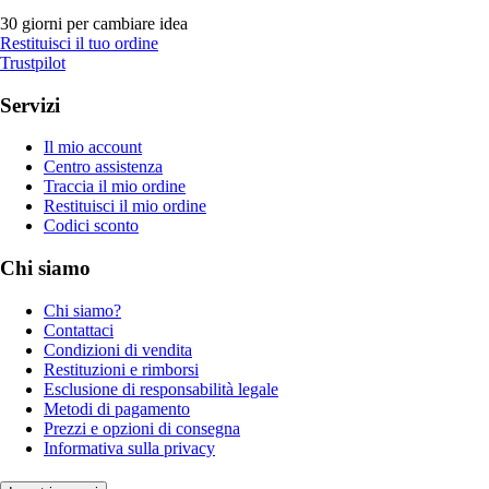
30 giorni per cambiare idea
Restituisci il tuo ordine
Trustpilot
Servizi
Il mio account
Centro assistenza
Traccia il mio ordine
Restituisci il mio ordine
Codici sconto
Chi siamo
Chi siamo?
Contattaci
Condizioni di vendita
Restituzioni e rimborsi
Esclusione di responsabilità legale
Metodi di pagamento
Prezzi e opzioni di consegna
Informativa sulla privacy