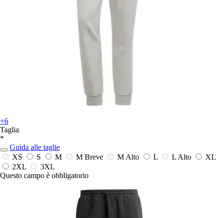
+6
Taglia
*
Guida alle taglie
XS
S
M
M Breve
M Alto
L
L Alto
XL
2XL
3XL
Questo campo è obbligatorio