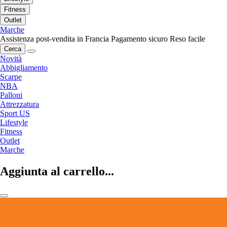
Fitness
Outlet
Marche
Assistenza post-vendita in Francia
Pagamento sicuro
Reso facile
Cerca
Novità
Abbigliamento
Scarpe
NBA
Palloni
Attrezzatura
Sport US
Lifestyle
Fitness
Outlet
Marche
Aggiunta al carrello...