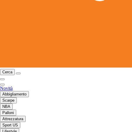
Cerca
Novità
Abbigliamento
Scarpe
NBA
Palloni
Attrezzatura
Sport US
Lifestyle