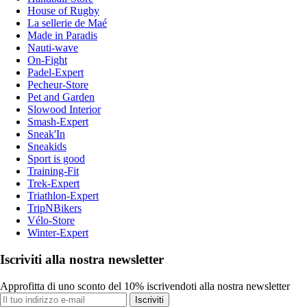
House of Rugby
La sellerie de Maé
Made in Paradis
Nauti-wave
On-Fight
Padel-Expert
Pecheur-Store
Pet and Garden
Slowood Interior
Smash-Expert
Sneak'In
Sneakids
Sport is good
Training-Fit
Trek-Expert
Triathlon-Expert
TripNBikers
Vélo-Store
Winter-Expert
Iscriviti alla nostra newsletter
Approfitta di uno sconto del 10% iscrivendoti alla nostra newsletter
Iscriviti