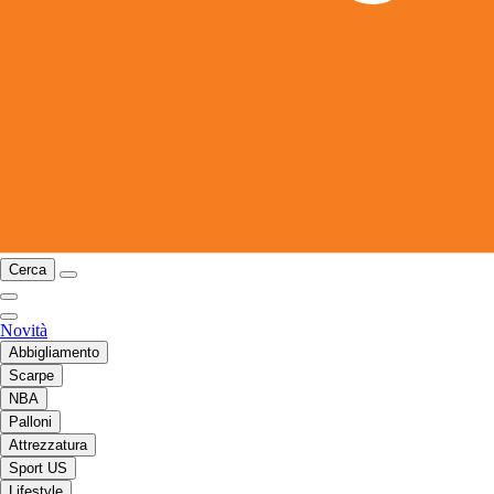
Cerca
Novità
Abbigliamento
Scarpe
NBA
Palloni
Attrezzatura
Sport US
Lifestyle