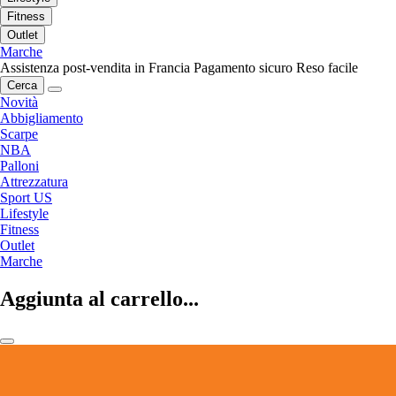
Fitness
Outlet
Marche
Assistenza post-vendita in Francia
Pagamento sicuro
Reso facile
Cerca
Novità
Abbigliamento
Scarpe
NBA
Palloni
Attrezzatura
Sport US
Lifestyle
Fitness
Outlet
Marche
Aggiunta al carrello...