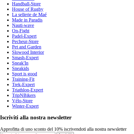
Handball-Store
House of Rugby
La sellerie de Maé
Made in Paradis
Nauti-wave
On-Fight
Padel-Expert
Pecheur-Store
Pet and Garden
Slowood Interior
Smash-Expert
Sneak'In
Sneakids
Sport is good
Training-Fit
Trek-Expert
Triathlon-Expert
TripNBikers
Vélo-Store
Winter-Expert
Iscriviti alla nostra newsletter
Approfitta di uno sconto del 10% iscrivendoti alla nostra newsletter