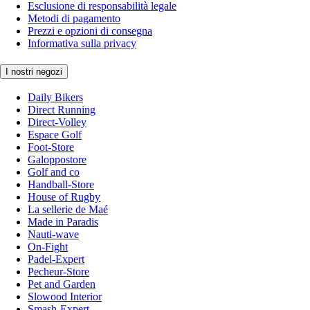
Esclusione di responsabilità legale
Metodi di pagamento
Prezzi e opzioni di consegna
Informativa sulla privacy
I nostri negozi
Daily Bikers
Direct Running
Direct-Volley
Espace Golf
Foot-Store
Galoppostore
Golf and co
Handball-Store
House of Rugby
La sellerie de Maé
Made in Paradis
Nauti-wave
On-Fight
Padel-Expert
Pecheur-Store
Pet and Garden
Slowood Interior
Smash-Expert