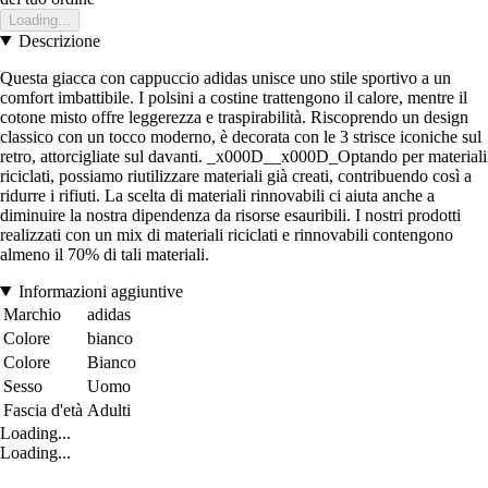
Loading...
Descrizione
Questa giacca con cappuccio adidas unisce uno stile sportivo a un
comfort imbattibile. I polsini a costine trattengono il calore, mentre il
cotone misto offre leggerezza e traspirabilità. Riscoprendo un design
classico con un tocco moderno, è decorata con le 3 strisce iconiche sul
retro, attorcigliate sul davanti. _x000D__x000D_Optando per materiali
riciclati, possiamo riutilizzare materiali già creati, contribuendo così a
ridurre i rifiuti. La scelta di materiali rinnovabili ci aiuta anche a
diminuire la nostra dipendenza da risorse esauribili. I nostri prodotti
realizzati con un mix di materiali riciclati e rinnovabili contengono
almeno il 70% di tali materiali.
Informazioni aggiuntive
Marchio
adidas
Colore
bianco
Colore
Bianco
Sesso
Uomo
Fascia d'età
Adulti
Loading...
Loading...