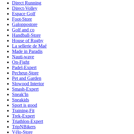
Direct Running
Direct-Volley
Espace Golf
Foot-Store
Galoppostore
Golf and co
Handball-Store
House of Rugby
La sellerie de Maé
Made in Paradis
Nauti-wave
On-Fight
Padel-Expert
Pecheur-Store
Pet and Garden
Slowood Interior
Smash-Expert
Sneak'In
Sneakids
Sport is good
Training-Fit
Trek-Expert
Triathlon-Expert
TripNBikers
Vélo-Store