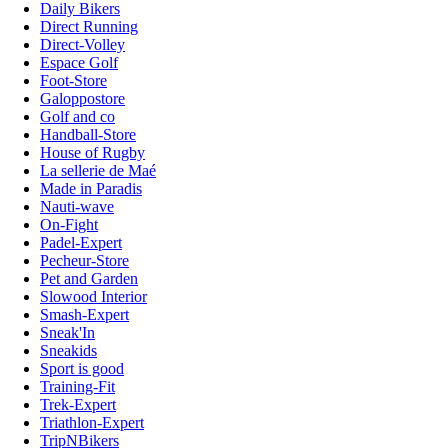
Daily Bikers
Direct Running
Direct-Volley
Espace Golf
Foot-Store
Galoppostore
Golf and co
Handball-Store
House of Rugby
La sellerie de Maé
Made in Paradis
Nauti-wave
On-Fight
Padel-Expert
Pecheur-Store
Pet and Garden
Slowood Interior
Smash-Expert
Sneak'In
Sneakids
Sport is good
Training-Fit
Trek-Expert
Triathlon-Expert
TripNBikers