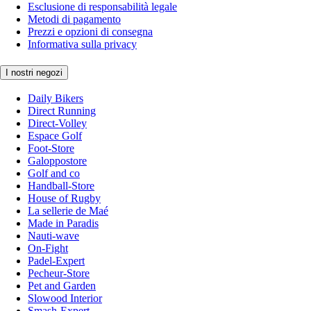
Esclusione di responsabilità legale
Metodi di pagamento
Prezzi e opzioni di consegna
Informativa sulla privacy
I nostri negozi
Daily Bikers
Direct Running
Direct-Volley
Espace Golf
Foot-Store
Galoppostore
Golf and co
Handball-Store
House of Rugby
La sellerie de Maé
Made in Paradis
Nauti-wave
On-Fight
Padel-Expert
Pecheur-Store
Pet and Garden
Slowood Interior
Smash-Expert