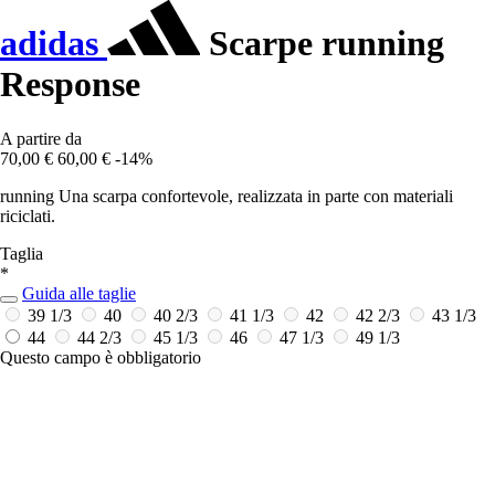
adidas
Scarpe running
Response
A partire da
70,00 €
60,00 €
-14%
running Una scarpa confortevole, realizzata in parte con materiali
riciclati.
Taglia
*
Guida alle taglie
39 1/3
40
40 2/3
41 1/3
42
42 2/3
43 1/3
44
44 2/3
45 1/3
46
47 1/3
49 1/3
Questo campo è obbligatorio