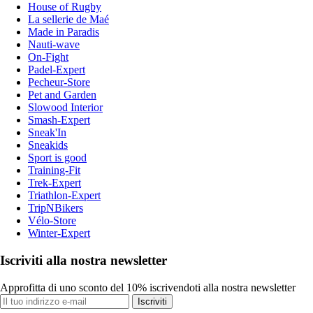
House of Rugby
La sellerie de Maé
Made in Paradis
Nauti-wave
On-Fight
Padel-Expert
Pecheur-Store
Pet and Garden
Slowood Interior
Smash-Expert
Sneak'In
Sneakids
Sport is good
Training-Fit
Trek-Expert
Triathlon-Expert
TripNBikers
Vélo-Store
Winter-Expert
Iscriviti alla nostra newsletter
Approfitta di uno sconto del 10% iscrivendoti alla nostra newsletter
Iscriviti