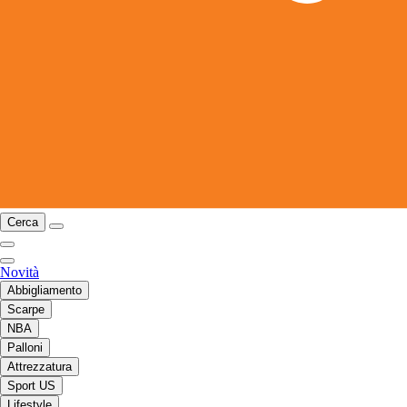
Cerca
Novità
Abbigliamento
Scarpe
NBA
Palloni
Attrezzatura
Sport US
Lifestyle