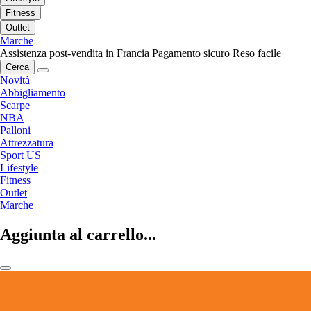
Fitness
Outlet
Marche
Assistenza post-vendita in Francia
Pagamento sicuro
Reso facile
Cerca
Novità
Abbigliamento
Scarpe
NBA
Palloni
Attrezzatura
Sport US
Lifestyle
Fitness
Outlet
Marche
Aggiunta al carrello...