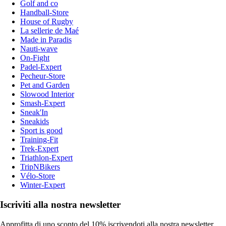
Golf and co
Handball-Store
House of Rugby
La sellerie de Maé
Made in Paradis
Nauti-wave
On-Fight
Padel-Expert
Pecheur-Store
Pet and Garden
Slowood Interior
Smash-Expert
Sneak'In
Sneakids
Sport is good
Training-Fit
Trek-Expert
Triathlon-Expert
TripNBikers
Vélo-Store
Winter-Expert
Iscriviti alla nostra newsletter
Approfitta di uno sconto del 10% iscrivendoti alla nostra newsletter