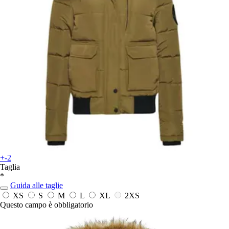
+-2
Taglia
*
Guida alle taglie
XS
S
M
L
XL
2XS
Questo campo è obbligatorio