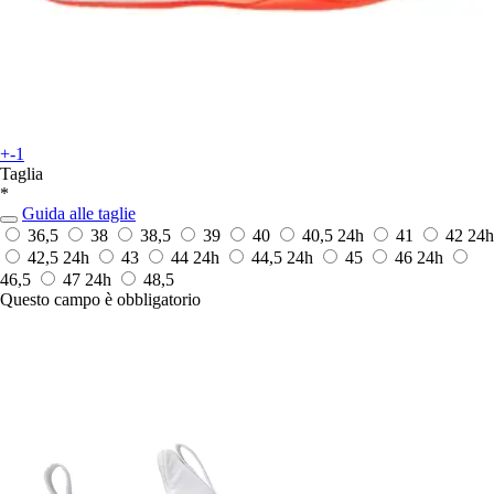
+-1
Taglia
*
Guida alle taglie
36,5
38
38,5
39
40
40,5
24h
41
42
24h
42,5
24h
43
44
24h
44,5
24h
45
46
24h
46,5
47
24h
48,5
Questo campo è obbligatorio