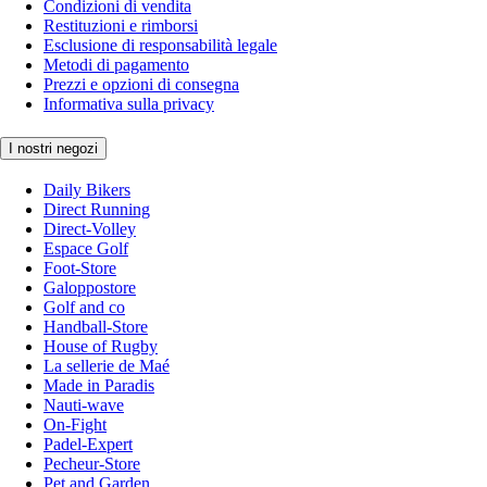
Condizioni di vendita
Restituzioni e rimborsi
Esclusione di responsabilità legale
Metodi di pagamento
Prezzi e opzioni di consegna
Informativa sulla privacy
I nostri negozi
Daily Bikers
Direct Running
Direct-Volley
Espace Golf
Foot-Store
Galoppostore
Golf and co
Handball-Store
House of Rugby
La sellerie de Maé
Made in Paradis
Nauti-wave
On-Fight
Padel-Expert
Pecheur-Store
Pet and Garden