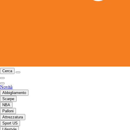
Cerca
Novità
Abbigliamento
Scarpe
NBA
Palloni
Attrezzatura
Sport US
Lifestyle