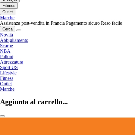
Fitness
Outlet
Marche
Assistenza post-vendita in Francia
Pagamento sicuro
Reso facile
Cerca
Novità
Abbigliamento
Scarpe
NBA
Palloni
Attrezzatura
Sport US
Lifestyle
Fitness
Outlet
Marche
Aggiunta al carrello...