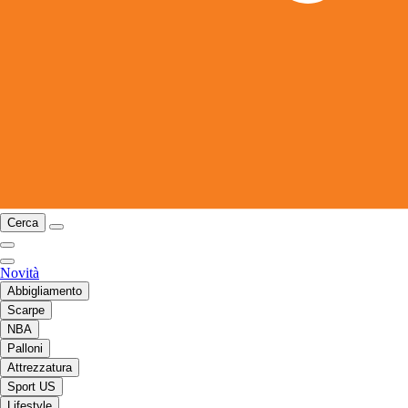
Cerca
Novità
Abbigliamento
Scarpe
NBA
Palloni
Attrezzatura
Sport US
Lifestyle