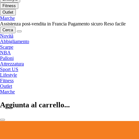
Fitness
Outlet
Marche
Assistenza post-vendita in Francia
Pagamento sicuro
Reso facile
Cerca
Novità
Abbigliamento
Scarpe
NBA
Palloni
Attrezzatura
Sport US
Lifestyle
Fitness
Outlet
Marche
Aggiunta al carrello...