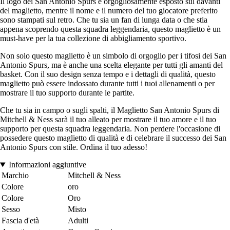
Il logo dei San Antonio Spurs è orgogliosamente esposto sul davanti
del maglietto, mentre il nome e il numero del tuo giocatore preferito
sono stampati sul retro. Che tu sia un fan di lunga data o che stia
appena scoprendo questa squadra leggendaria, questo maglietto è un
must-have per la tua collezione di abbigliamento sportivo.
Non solo questo maglietto è un simbolo di orgoglio per i tifosi dei San
Antonio Spurs, ma è anche una scelta elegante per tutti gli amanti del
basket. Con il suo design senza tempo e i dettagli di qualità, questo
maglietto può essere indossato durante tutti i tuoi allenamenti o per
mostrare il tuo supporto durante le partite.
Che tu sia in campo o sugli spalti, il Maglietto San Antonio Spurs di
Mitchell & Ness sarà il tuo alleato per mostrare il tuo amore e il tuo
supporto per questa squadra leggendaria. Non perdere l'occasione di
possedere questo maglietto di qualità e di celebrare il successo dei San
Antonio Spurs con stile. Ordina il tuo adesso!
Informazioni aggiuntive
Marchio
Mitchell & Ness
Colore
oro
Colore
Oro
Sesso
Misto
Fascia d'età
Adulti