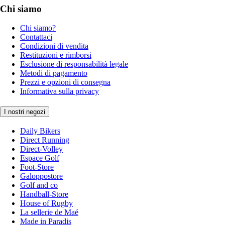
Chi siamo
Chi siamo?
Contattaci
Condizioni di vendita
Restituzioni e rimborsi
Esclusione di responsabilità legale
Metodi di pagamento
Prezzi e opzioni di consegna
Informativa sulla privacy
I nostri negozi
Daily Bikers
Direct Running
Direct-Volley
Espace Golf
Foot-Store
Galoppostore
Golf and co
Handball-Store
House of Rugby
La sellerie de Maé
Made in Paradis