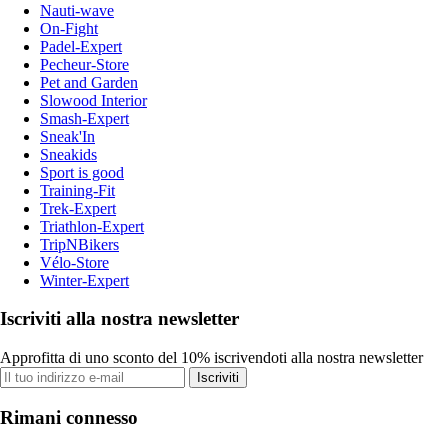
Nauti-wave
On-Fight
Padel-Expert
Pecheur-Store
Pet and Garden
Slowood Interior
Smash-Expert
Sneak'In
Sneakids
Sport is good
Training-Fit
Trek-Expert
Triathlon-Expert
TripNBikers
Vélo-Store
Winter-Expert
Iscriviti alla nostra newsletter
Approfitta di uno sconto del 10% iscrivendoti alla nostra newsletter
Iscriviti
Rimani connesso