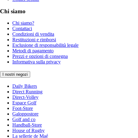
Chi siamo
Chi siamo?
Contattaci
Condizioni di vendita
Restituzioni e rimborsi
Esclusione di responsabilità legale
Metodi di pagamento
Prezzi e opzioni di consegna
Informativa sulla privacy
I nostri negozi
Daily Bikers
Direct Running
Direct-Volley
Espace Golf
Foot-Store
Galoppostore
Golf and co
Handball-Store
House of Rugby
La sellerie de Maé