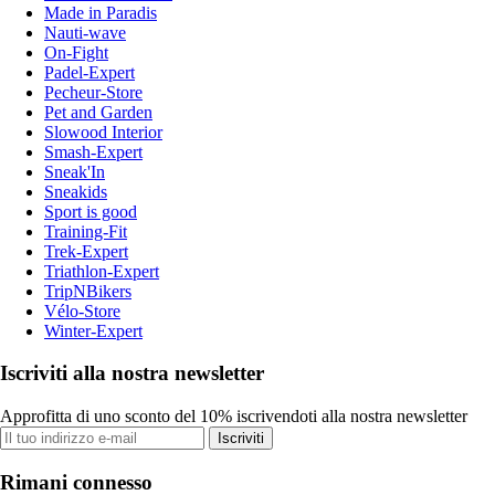
Made in Paradis
Nauti-wave
On-Fight
Padel-Expert
Pecheur-Store
Pet and Garden
Slowood Interior
Smash-Expert
Sneak'In
Sneakids
Sport is good
Training-Fit
Trek-Expert
Triathlon-Expert
TripNBikers
Vélo-Store
Winter-Expert
Iscriviti alla nostra newsletter
Approfitta di uno sconto del 10% iscrivendoti alla nostra newsletter
Iscriviti
Rimani connesso