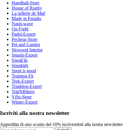
Handball-Store
House of Rugby
La sellerie de Maé
Made in Paradis
Nauti-wave
On-Fight
Padel-Expert
Pecheur-Store
Pet and Garden
Slowood Interior
Smash-Expert
Sneak'In
Sneakids
Sport is good
Training-Fit
Trek-Expert
Triathlon-Expert
TripNBikers
Vélo-Store
Winter-Expert
Iscriviti alla nostra newsletter
Approfitta di uno sconto del 10% iscrivendoti alla nostra newsletter