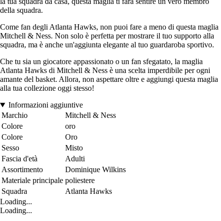
la tua squadra da casa, questa maglia ti farà sentire un vero membro
della squadra.
Come fan degli Atlanta Hawks, non puoi fare a meno di questa maglia
Mitchell & Ness. Non solo è perfetta per mostrare il tuo supporto alla
squadra, ma è anche un'aggiunta elegante al tuo guardaroba sportivo.
Che tu sia un giocatore appassionato o un fan sfegatato, la maglia
Atlanta Hawks di Mitchell & Ness è una scelta imperdibile per ogni
amante del basket. Allora, non aspettare oltre e aggiungi questa maglia
alla tua collezione oggi stesso!
Informazioni aggiuntive
Marchio
Mitchell & Ness
Colore
oro
Colore
Oro
Sesso
Misto
Fascia d'età
Adulti
Assortimento
Dominique Wilkins
Materiale principale
poliestere
Squadra
Atlanta Hawks
Loading...
Loading...