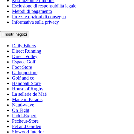
Restituzioni e rimborsi
Esclusione di responsabilità legale
Metodi di pagamento
Prezzi e opzioni di consegna
Informativa sulla privacy
I nostri negozi
Daily Bikers
Direct Running
Direct-Volley
Espace Golf
Foot-Store
Galoppostore
Golf and co
Handball-Store
House of Rugby
La sellerie de Maé
Made in Paradis
Nauti-wave
On-Fight
Padel-Expert
Pecheur-Store
Pet and Garden
Slowood Interior