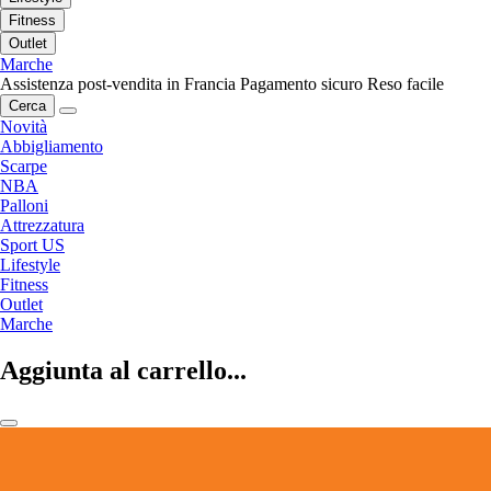
Fitness
Outlet
Marche
Assistenza post-vendita in Francia
Pagamento sicuro
Reso facile
Cerca
Novità
Abbigliamento
Scarpe
NBA
Palloni
Attrezzatura
Sport US
Lifestyle
Fitness
Outlet
Marche
Aggiunta al carrello...