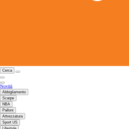
Cerca
Novità
Abbigliamento
Scarpe
NBA
Palloni
Attrezzatura
Sport US
Lifestyle