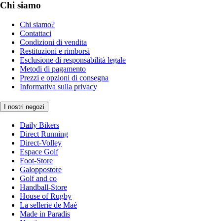
Chi siamo
Chi siamo?
Contattaci
Condizioni di vendita
Restituzioni e rimborsi
Esclusione di responsabilità legale
Metodi di pagamento
Prezzi e opzioni di consegna
Informativa sulla privacy
I nostri negozi
Daily Bikers
Direct Running
Direct-Volley
Espace Golf
Foot-Store
Galoppostore
Golf and co
Handball-Store
House of Rugby
La sellerie de Maé
Made in Paradis