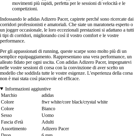
movimenti più rapidi, perfetta per le sessioni di velocità e le
competizioni.
Indossando le adidas Adizero Pacer, capirete perché sono ricercate dai
corridori professionisti e amatoriali. Che siate un maratoneta esperto o
un jogger occasionale, le loro eccezionali prestazioni si adattano a tutti
i tipi di corridori, migliorando così il vostro comfort e le vostre
performance.
Per gli appassionati di running, queste scarpe sono molto più di un
semplice equipaggiamento. Rappresentano una vera performance, un
alleato fidato per ogni uscita. Con adidas Adizero Pacer, impegnatevi
nelle vostre sessioni di corsa con la convinzione di aver scelto un
modello che soddisfa tutte le vostre esigenze. L'esperienza della corsa
non è mai stata così piacevole ed efficace.
Informazioni aggiuntive
Marchio
adidas
Colore
ftwr white/core black/crystal white
Colore
Bianco
Sesso
Uomo
Fascia d'età
Adulti
Assortimento
Adizero Pacer
Drop
6 mm