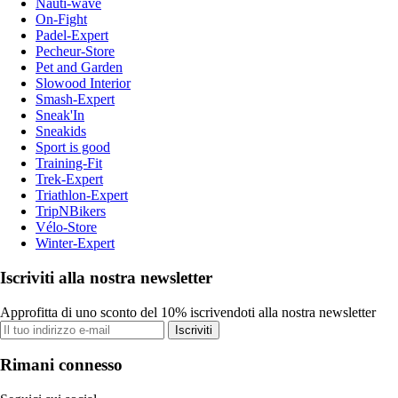
Nauti-wave
On-Fight
Padel-Expert
Pecheur-Store
Pet and Garden
Slowood Interior
Smash-Expert
Sneak'In
Sneakids
Sport is good
Training-Fit
Trek-Expert
Triathlon-Expert
TripNBikers
Vélo-Store
Winter-Expert
Iscriviti alla nostra newsletter
Approfitta di uno sconto del 10% iscrivendoti alla nostra newsletter
Iscriviti
Rimani connesso