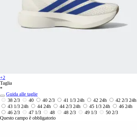
+2
Taglia
*
Guida alle taglie
38 2/3
40
40 2/3
41 1/3
24h
42
24h
42 2/3
24h
43 1/3
24h
44
24h
44 2/3
24h
45 1/3
24h
46
24h
46 2/3
47 1/3
48
48 2/3
49 1/3
50 2/3
Questo campo è obbligatorio