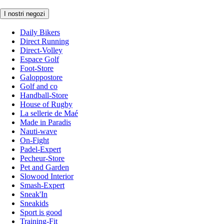
I nostri negozi
Daily Bikers
Direct Running
Direct-Volley
Espace Golf
Foot-Store
Galoppostore
Golf and co
Handball-Store
House of Rugby
La sellerie de Maé
Made in Paradis
Nauti-wave
On-Fight
Padel-Expert
Pecheur-Store
Pet and Garden
Slowood Interior
Smash-Expert
Sneak'In
Sneakids
Sport is good
Training-Fit