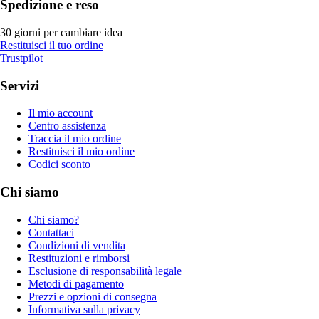
Spedizione e reso
30 giorni per cambiare idea
Restituisci il tuo ordine
Trustpilot
Servizi
Il mio account
Centro assistenza
Traccia il mio ordine
Restituisci il mio ordine
Codici sconto
Chi siamo
Chi siamo?
Contattaci
Condizioni di vendita
Restituzioni e rimborsi
Esclusione di responsabilità legale
Metodi di pagamento
Prezzi e opzioni di consegna
Informativa sulla privacy