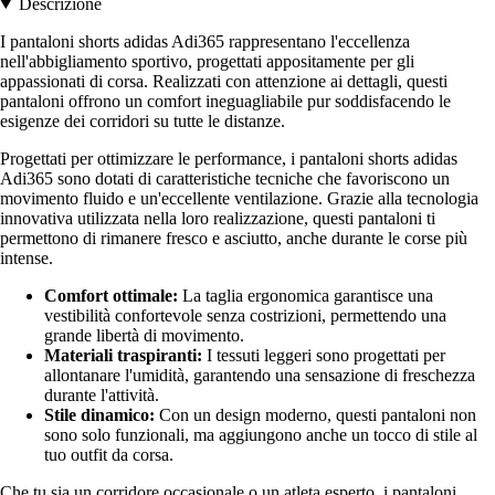
Descrizione
I pantaloni shorts adidas Adi365 rappresentano l'eccellenza
nell'abbigliamento sportivo, progettati appositamente per gli
appassionati di corsa. Realizzati con attenzione ai dettagli, questi
pantaloni offrono un comfort ineguagliabile pur soddisfacendo le
esigenze dei corridori su tutte le distanze.
Progettati per ottimizzare le performance, i pantaloni shorts adidas
Adi365 sono dotati di caratteristiche tecniche che favoriscono un
movimento fluido e un'eccellente ventilazione. Grazie alla tecnologia
innovativa utilizzata nella loro realizzazione, questi pantaloni ti
permettono di rimanere fresco e asciutto, anche durante le corse più
intense.
Comfort ottimale:
La taglia ergonomica garantisce una
vestibilità confortevole senza costrizioni, permettendo una
grande libertà di movimento.
Materiali traspiranti:
I tessuti leggeri sono progettati per
allontanare l'umidità, garantendo una sensazione di freschezza
durante l'attività.
Stile dinamico:
Con un design moderno, questi pantaloni non
sono solo funzionali, ma aggiungono anche un tocco di stile al
tuo outfit da corsa.
Che tu sia un corridore occasionale o un atleta esperto, i pantaloni