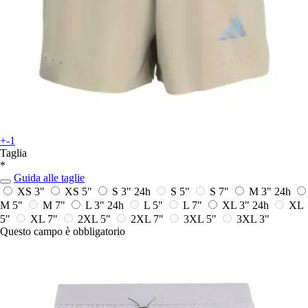
+-1
Taglia
*
Guida alle taglie
XS 3"
XS 5"
S 3"
24h
S 5"
S 7"
M 3"
24h
M 5"
M 7"
L 3"
24h
L 5"
L 7"
XL 3"
24h
XL
5"
XL 7"
2XL 5"
2XL 7"
3XL 5"
3XL 3"
Questo campo è obbligatorio