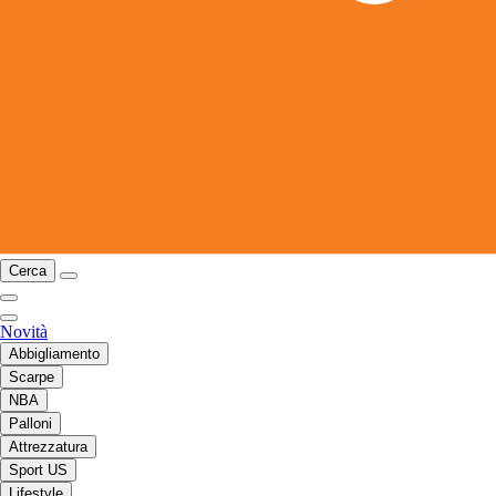
Cerca
Novità
Abbigliamento
Scarpe
NBA
Palloni
Attrezzatura
Sport US
Lifestyle