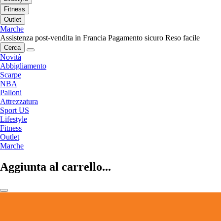
Fitness
Outlet
Marche
Assistenza post-vendita in Francia
Pagamento sicuro
Reso facile
Cerca
Novità
Abbigliamento
Scarpe
NBA
Palloni
Attrezzatura
Sport US
Lifestyle
Fitness
Outlet
Marche
Aggiunta al carrello...