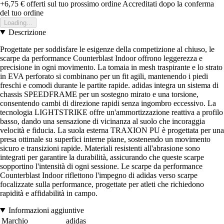
+6,75 €
offerti sul tuo prossimo ordine
Accreditati dopo la conferma
del tuo ordine
Loading...
Descrizione
Progettate per soddisfare le esigenze della competizione al chiuso, le
scarpe da performance Counterblast Indoor offrono leggerezza e
precisione in ogni movimento. La tomaia in mesh traspirante e lo strato
in EVA perforato si combinano per un fit agili, mantenendo i piedi
freschi e comodi durante le partite rapide. adidas integra un sistema di
chassis SPEEDFRAME per un sostegno mirato e una torsione,
consentendo cambi di direzione rapidi senza ingombro eccessivo. La
tecnologia LIGHTSTRIKE offre un'ammortizzazione reattiva a profilo
basso, dando una sensazione di vicinanza al suolo che incoraggia
velocità e fiducia. La suola esterna TRAXION PU è progettata per una
presa ottimale su superfici interne piane, sostenendo un movimento
sicuro e transizioni rapide. Materiali resistenti all'abrasione sono
integrati per garantire la durabilità, assicurando che queste scarpe
sopportino l'intensità di ogni sessione. Le scarpe da performance
Counterblast Indoor riflettono l'impegno di adidas verso scarpe
focalizzate sulla performance, progettate per atleti che richiedono
rapidità e affidabilità in campo.
Informazioni aggiuntive
Marchio
adidas