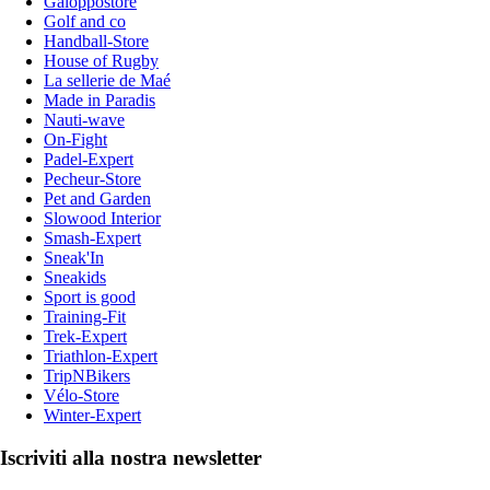
Galoppostore
Golf and co
Handball-Store
House of Rugby
La sellerie de Maé
Made in Paradis
Nauti-wave
On-Fight
Padel-Expert
Pecheur-Store
Pet and Garden
Slowood Interior
Smash-Expert
Sneak'In
Sneakids
Sport is good
Training-Fit
Trek-Expert
Triathlon-Expert
TripNBikers
Vélo-Store
Winter-Expert
Iscriviti alla nostra newsletter