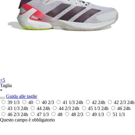
+5
Taglia
*
Guida alle taglie
39 1/3
40
40 2/3
41 1/3
24h
42
24h
42 2/3
24h
43 1/3
24h
44
24h
44 2/3
24h
45 1/3
24h
46
24h
46 2/3
24h
47 1/3
48
48 2/3
49 1/3
51 1/3
Questo campo è obbligatorio