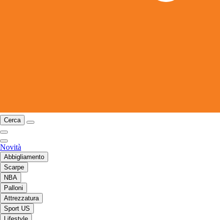
Cerca
Novità
Abbigliamento
Scarpe
NBA
Palloni
Attrezzatura
Sport US
Lifestyle