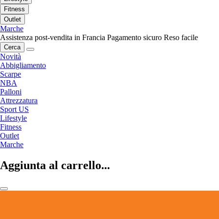
Fitness
Outlet
Marche
Assistenza post-vendita in Francia
Pagamento sicuro
Reso facile
Cerca
Novità
Abbigliamento
Scarpe
NBA
Palloni
Attrezzatura
Sport US
Lifestyle
Fitness
Outlet
Marche
Aggiunta al carrello...