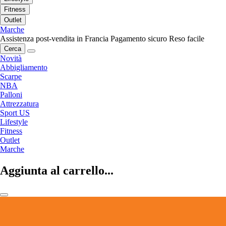
Fitness
Outlet
Marche
Assistenza post-vendita in Francia
Pagamento sicuro
Reso facile
Cerca
Novità
Abbigliamento
Scarpe
NBA
Palloni
Attrezzatura
Sport US
Lifestyle
Fitness
Outlet
Marche
Aggiunta al carrello...