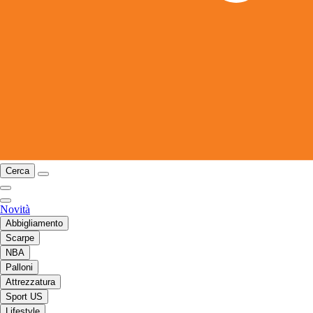
Cerca
Novità
Abbigliamento
Scarpe
NBA
Palloni
Attrezzatura
Sport US
Lifestyle