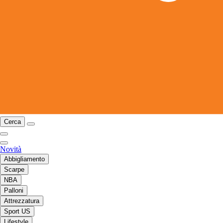
Cerca
Novità
Abbigliamento
Scarpe
NBA
Palloni
Attrezzatura
Sport US
Lifestyle