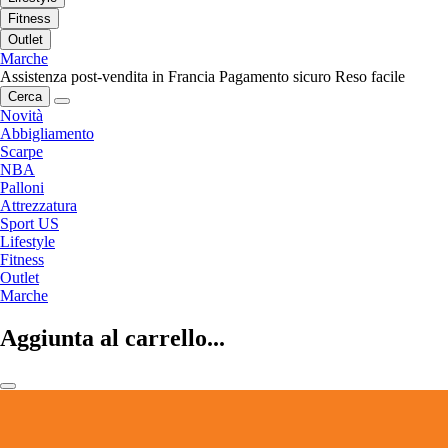
Fitness
Outlet
Marche
Assistenza post-vendita in Francia
Pagamento sicuro
Reso facile
Cerca
Novità
Abbigliamento
Scarpe
NBA
Palloni
Attrezzatura
Sport US
Lifestyle
Fitness
Outlet
Marche
Aggiunta al carrello...