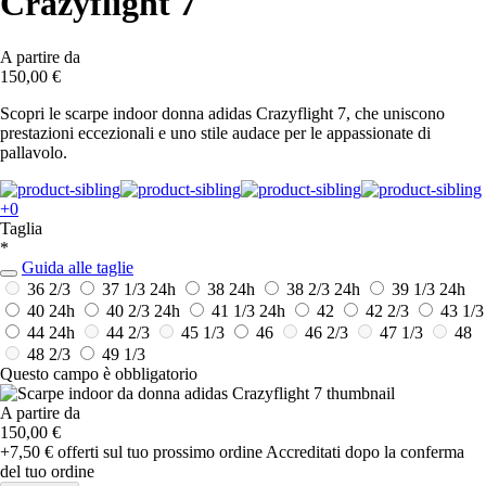
Crazyflight 7
A partire da
150,00 €
Scopri le scarpe indoor donna adidas Crazyflight 7, che uniscono
prestazioni eccezionali e uno stile audace per le appassionate di
pallavolo.
+0
Taglia
*
Guida alle taglie
36 2/3
37 1/3
24h
38
24h
38 2/3
24h
39 1/3
24h
40
24h
40 2/3
24h
41 1/3
24h
42
42 2/3
43 1/3
44
24h
44 2/3
45 1/3
46
46 2/3
47 1/3
48
48 2/3
49 1/3
Questo campo è obbligatorio
A partire da
150,00 €
+7,50 €
offerti sul tuo prossimo ordine
Accreditati dopo la conferma
del tuo ordine