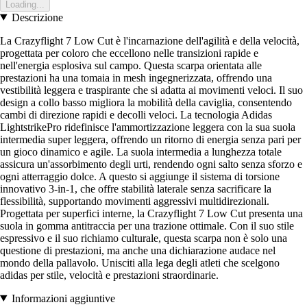
Loading...
Descrizione
La Crazyflight 7 Low Cut è l'incarnazione dell'agilità e della velocità,
progettata per coloro che eccellono nelle transizioni rapide e
nell'energia esplosiva sul campo. Questa scarpa orientata alle
prestazioni ha una tomaia in mesh ingegnerizzata, offrendo una
vestibilità leggera e traspirante che si adatta ai movimenti veloci. Il suo
design a collo basso migliora la mobilità della caviglia, consentendo
cambi di direzione rapidi e decolli veloci. La tecnologia Adidas
LightstrikePro ridefinisce l'ammortizzazione leggera con la sua suola
intermedia super leggera, offrendo un ritorno di energia senza pari per
un gioco dinamico e agile. La suola intermedia a lunghezza totale
assicura un'assorbimento degli urti, rendendo ogni salto senza sforzo e
ogni atterraggio dolce. A questo si aggiunge il sistema di torsione
innovativo 3-in-1, che offre stabilità laterale senza sacrificare la
flessibilità, supportando movimenti aggressivi multidirezionali.
Progettata per superfici interne, la Crazyflight 7 Low Cut presenta una
suola in gomma antitraccia per una trazione ottimale. Con il suo stile
espressivo e il suo richiamo culturale, questa scarpa non è solo una
questione di prestazioni, ma anche una dichiarazione audace nel
mondo della pallavolo. Unisciti alla lega degli atleti che scelgono
adidas per stile, velocità e prestazioni straordinarie.
Informazioni aggiuntive