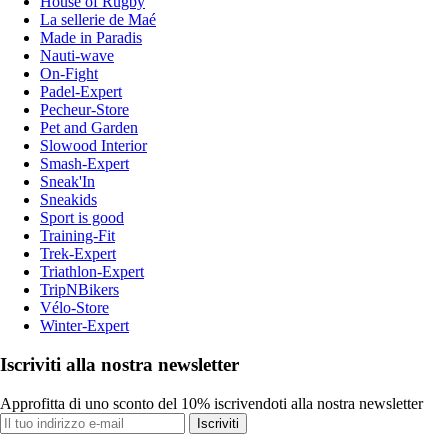
House of Rugby
La sellerie de Maé
Made in Paradis
Nauti-wave
On-Fight
Padel-Expert
Pecheur-Store
Pet and Garden
Slowood Interior
Smash-Expert
Sneak'In
Sneakids
Sport is good
Training-Fit
Trek-Expert
Triathlon-Expert
TripNBikers
Vélo-Store
Winter-Expert
Iscriviti alla nostra newsletter
Approfitta di uno sconto del 10% iscrivendoti alla nostra newsletter
Iscriviti