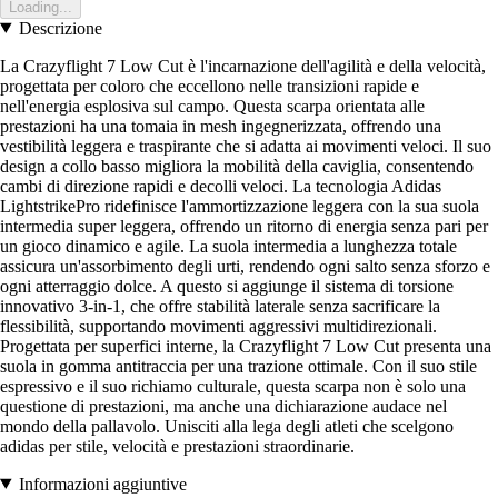
Loading...
Descrizione
La Crazyflight 7 Low Cut è l'incarnazione dell'agilità e della velocità,
progettata per coloro che eccellono nelle transizioni rapide e
nell'energia esplosiva sul campo. Questa scarpa orientata alle
prestazioni ha una tomaia in mesh ingegnerizzata, offrendo una
vestibilità leggera e traspirante che si adatta ai movimenti veloci. Il suo
design a collo basso migliora la mobilità della caviglia, consentendo
cambi di direzione rapidi e decolli veloci. La tecnologia Adidas
LightstrikePro ridefinisce l'ammortizzazione leggera con la sua suola
intermedia super leggera, offrendo un ritorno di energia senza pari per
un gioco dinamico e agile. La suola intermedia a lunghezza totale
assicura un'assorbimento degli urti, rendendo ogni salto senza sforzo e
ogni atterraggio dolce. A questo si aggiunge il sistema di torsione
innovativo 3-in-1, che offre stabilità laterale senza sacrificare la
flessibilità, supportando movimenti aggressivi multidirezionali.
Progettata per superfici interne, la Crazyflight 7 Low Cut presenta una
suola in gomma antitraccia per una trazione ottimale. Con il suo stile
espressivo e il suo richiamo culturale, questa scarpa non è solo una
questione di prestazioni, ma anche una dichiarazione audace nel
mondo della pallavolo. Unisciti alla lega degli atleti che scelgono
adidas per stile, velocità e prestazioni straordinarie.
Informazioni aggiuntive