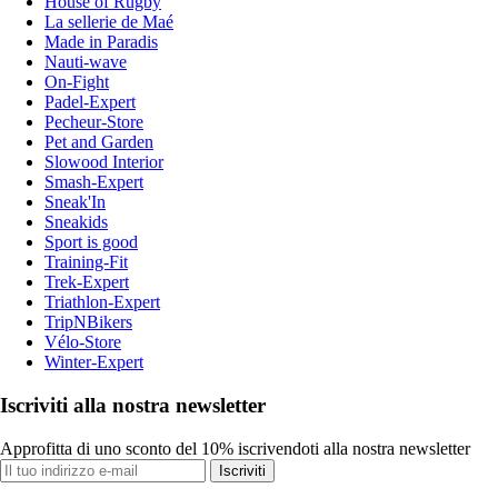
House of Rugby
La sellerie de Maé
Made in Paradis
Nauti-wave
On-Fight
Padel-Expert
Pecheur-Store
Pet and Garden
Slowood Interior
Smash-Expert
Sneak'In
Sneakids
Sport is good
Training-Fit
Trek-Expert
Triathlon-Expert
TripNBikers
Vélo-Store
Winter-Expert
Iscriviti alla nostra newsletter
Approfitta di uno sconto del 10% iscrivendoti alla nostra newsletter
Iscriviti