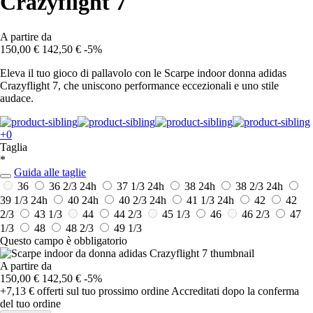
Crazyflight 7
A partire da
150,00 €
142,50 €
-5%
Eleva il tuo gioco di pallavolo con le Scarpe indoor donna adidas
Crazyflight 7, che uniscono performance eccezionali e uno stile
audace.
+0
Taglia
*
Guida alle taglie
36
36 2/3
24h
37 1/3
24h
38
24h
38 2/3
24h
39 1/3
24h
40
24h
40 2/3
24h
41 1/3
24h
42
42
2/3
43 1/3
44
44 2/3
45 1/3
46
46 2/3
47
1/3
48
48 2/3
49 1/3
Questo campo è obbligatorio
A partire da
150,00 €
142,50 €
-5%
+7,13 €
offerti sul tuo prossimo ordine
Accreditati dopo la conferma
del tuo ordine