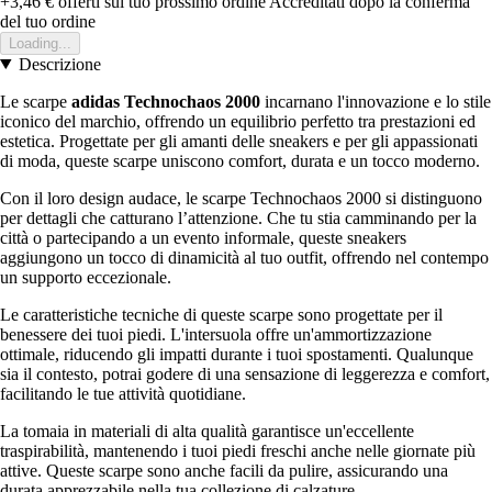
+3,46 €
offerti sul tuo prossimo ordine
Accreditati dopo la conferma
del tuo ordine
Loading...
Descrizione
Le scarpe
adidas Technochaos 2000
incarnano l'innovazione e lo stile
iconico del marchio, offrendo un equilibrio perfetto tra prestazioni ed
estetica. Progettate per gli amanti delle sneakers e per gli appassionati
di moda, queste scarpe uniscono comfort, durata e un tocco moderno.
Con il loro design audace, le scarpe Technochaos 2000 si distinguono
per dettagli che catturano l’attenzione. Che tu stia camminando per la
città o partecipando a un evento informale, queste sneakers
aggiungono un tocco di dinamicità al tuo outfit, offrendo nel contempo
un supporto eccezionale.
Le caratteristiche tecniche di queste scarpe sono progettate per il
benessere dei tuoi piedi. L'intersuola offre un'ammortizzazione
ottimale, riducendo gli impatti durante i tuoi spostamenti. Qualunque
sia il contesto, potrai godere di una sensazione di leggerezza e comfort,
facilitando le tue attività quotidiane.
La tomaia in materiali di alta qualità garantisce un'eccellente
traspirabilità, mantenendo i tuoi piedi freschi anche nelle giornate più
attive. Queste scarpe sono anche facili da pulire, assicurando una
durata apprezzabile nella tua collezione di calzature.