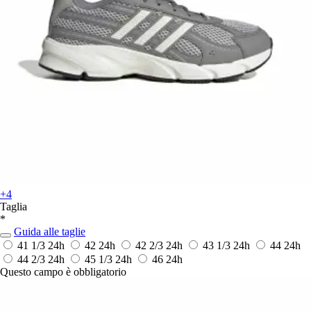
+4
Taglia
*
Guida alle taglie
41 1/3
24h
42
24h
42 2/3
24h
43 1/3
24h
44
24h
44 2/3
24h
45 1/3
24h
46
24h
Questo campo è obbligatorio