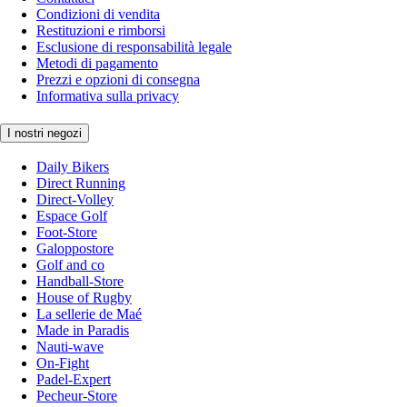
Condizioni di vendita
Restituzioni e rimborsi
Esclusione di responsabilità legale
Metodi di pagamento
Prezzi e opzioni di consegna
Informativa sulla privacy
I nostri negozi
Daily Bikers
Direct Running
Direct-Volley
Espace Golf
Foot-Store
Galoppostore
Golf and co
Handball-Store
House of Rugby
La sellerie de Maé
Made in Paradis
Nauti-wave
On-Fight
Padel-Expert
Pecheur-Store