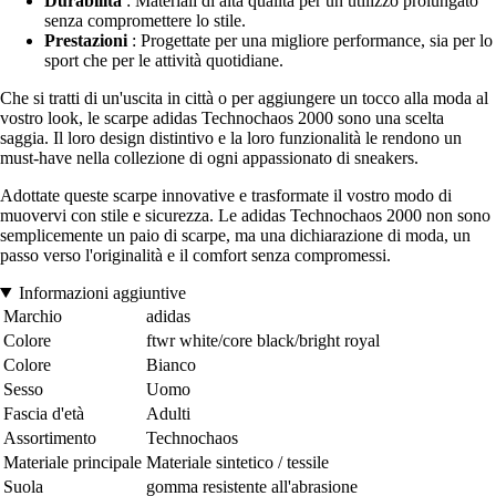
Durabilità
: Materiali di alta qualità per un utilizzo prolungato
senza compromettere lo stile.
Prestazioni
: Progettate per una migliore performance, sia per lo
sport che per le attività quotidiane.
Che si tratti di un'uscita in città o per aggiungere un tocco alla moda al
vostro look, le scarpe adidas Technochaos 2000 sono una scelta
saggia. Il loro design distintivo e la loro funzionalità le rendono un
must-have nella collezione di ogni appassionato di sneakers.
Adottate queste scarpe innovative e trasformate il vostro modo di
muovervi con stile e sicurezza. Le adidas Technochaos 2000 non sono
semplicemente un paio di scarpe, ma una dichiarazione di moda, un
passo verso l'originalità e il comfort senza compromessi.
Informazioni aggiuntive
Marchio
adidas
Colore
ftwr white/core black/bright royal
Colore
Bianco
Sesso
Uomo
Fascia d'età
Adulti
Assortimento
Technochaos
Materiale principale
Materiale sintetico / tessile
Suola
gomma resistente all'abrasione