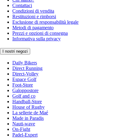
Contattaci
Condizioni di vendita
Restituzioni e rimborsi
Esclusione di responsabilità legale
Metodi di pagamento
Prezzi e opzioni di consegna
Informativa sulla privacy
I nostri negozi
Daily Bikers
Direct Running
Direct-Volley
Espace Golf
Foot-Store
Galoppostore
Golf and co
Handball-Store
House of Rugby
La sellerie de Maé
Made in Paradis
Nauti-wave
On-Fight
Padel-Expert