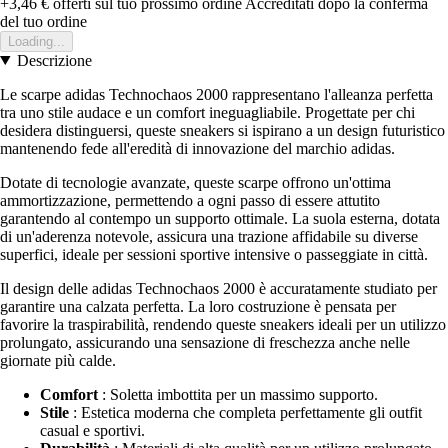
+3,46 €
offerti sul tuo prossimo ordine
Accreditati dopo la conferma
del tuo ordine
Loading...
Descrizione
Le scarpe adidas Technochaos 2000 rappresentano l'alleanza perfetta
tra uno stile audace e un comfort ineguagliabile. Progettate per chi
desidera distinguersi, queste sneakers si ispirano a un design futuristico
mantenendo fede all'eredità di innovazione del marchio adidas.
Dotate di tecnologie avanzate, queste scarpe offrono un'ottima
ammortizzazione, permettendo a ogni passo di essere attutito
garantendo al contempo un supporto ottimale. La suola esterna, dotata
di un'aderenza notevole, assicura una trazione affidabile su diverse
superfici, ideale per sessioni sportive intensive o passeggiate in città.
Il design delle adidas Technochaos 2000 è accuratamente studiato per
garantire una calzata perfetta. La loro costruzione è pensata per
favorire la traspirabilità, rendendo queste sneakers ideali per un utilizzo
prolungato, assicurando una sensazione di freschezza anche nelle
giornate più calde.
Comfort
: Soletta imbottita per un massimo supporto.
Stile
: Estetica moderna che completa perfettamente gli outfit
casual e sportivi.