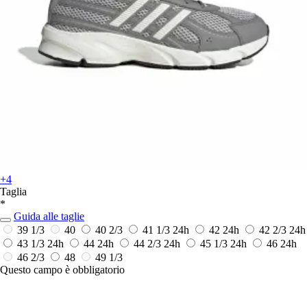
+4
Taglia
*
Guida alle taglie
39 1/3
40
40 2/3
41 1/3
24h
42
24h
42 2/3
24h
43 1/3
24h
44
24h
44 2/3
24h
45 1/3
24h
46
24h
46 2/3
48
49 1/3
Questo campo è obbligatorio