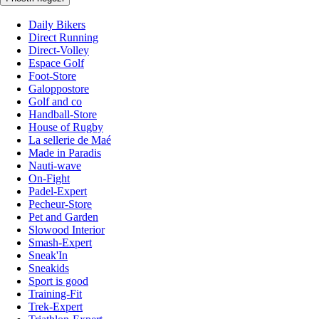
Daily Bikers
Direct Running
Direct-Volley
Espace Golf
Foot-Store
Galoppostore
Golf and co
Handball-Store
House of Rugby
La sellerie de Maé
Made in Paradis
Nauti-wave
On-Fight
Padel-Expert
Pecheur-Store
Pet and Garden
Slowood Interior
Smash-Expert
Sneak'In
Sneakids
Sport is good
Training-Fit
Trek-Expert