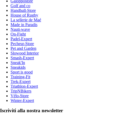
Galoppostore
Golf and co
Handball-Store
House of Rugby
La sellerie de Maé
Made in Paradis
Nauti-wave
On-Fight
Padel-Expert
Pecheur-Store
Pet and Garden
Slowood Interior
Smash-Expert
Sneak'In
Sneakids
Sport is good
Training-Fit
Trek-Expert
Triathlon-Expert
TripNBikers
Vélo-Store
Winter-Expert
Iscriviti alla nostra newsletter