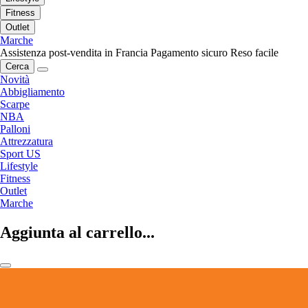
Fitness
Outlet
Marche
Assistenza post-vendita in Francia
Pagamento sicuro
Reso facile
Cerca
Novità
Abbigliamento
Scarpe
NBA
Palloni
Attrezzatura
Sport US
Lifestyle
Fitness
Outlet
Marche
Aggiunta al carrello...