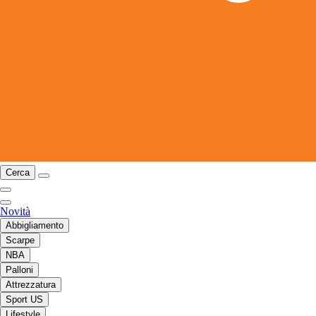
Cerca
Novità
Abbigliamento
Scarpe
NBA
Palloni
Attrezzatura
Sport US
Lifestyle