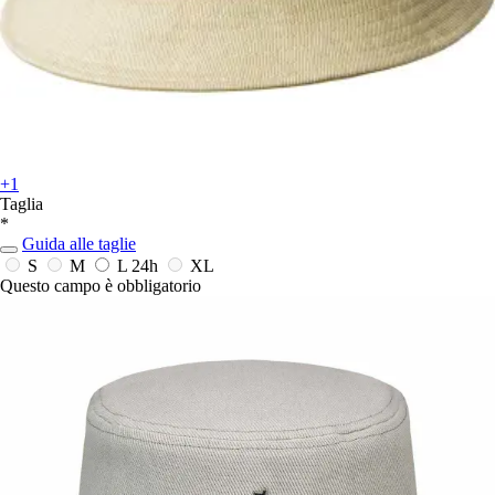
+1
Taglia
*
Guida alle taglie
S
M
L
24h
XL
Questo campo è obbligatorio