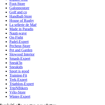
Foot-Store
Galoppostore
Golf and co
Handball-Store
House of Rugby
La sellerie de Maé
Made in Paradis
Nauti-wave
On-Fight
Padel-Expert
Pecheur-Store
Pet and Garden
Slowood Interior
Smash-Expert
Sneak'In
Sneakids
Sport is good
Training-Fit
Trek-Expert
Triathlon-Expert
TripNBikers
Vélo-Store
Winter-Expert