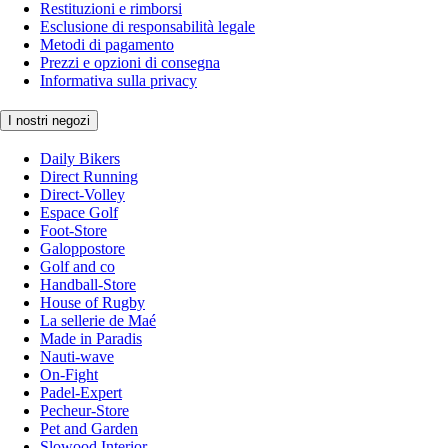
Restituzioni e rimborsi
Esclusione di responsabilità legale
Metodi di pagamento
Prezzi e opzioni di consegna
Informativa sulla privacy
I nostri negozi
Daily Bikers
Direct Running
Direct-Volley
Espace Golf
Foot-Store
Galoppostore
Golf and co
Handball-Store
House of Rugby
La sellerie de Maé
Made in Paradis
Nauti-wave
On-Fight
Padel-Expert
Pecheur-Store
Pet and Garden
Slowood Interior