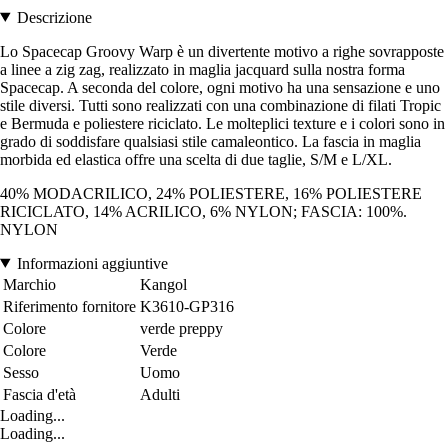
Descrizione
Lo Spacecap Groovy Warp è un divertente motivo a righe sovrapposte
a linee a zig zag, realizzato in maglia jacquard sulla nostra forma
Spacecap. A seconda del colore, ogni motivo ha una sensazione e uno
stile diversi. Tutti sono realizzati con una combinazione di filati Tropic
e Bermuda e poliestere riciclato. Le molteplici texture e i colori sono in
grado di soddisfare qualsiasi stile camaleontico. La fascia in maglia
morbida ed elastica offre una scelta di due taglie, S/M e L/XL.
40% MODACRILICO, 24% POLIESTERE, 16% POLIESTERE
RICICLATO, 14% ACRILICO, 6% NYLON; FASCIA: 100%.
NYLON
Informazioni aggiuntive
Marchio
Kangol
Riferimento fornitore
K3610-GP316
Colore
verde preppy
Colore
Verde
Sesso
Uomo
Fascia d'età
Adulti
Loading...
Loading...