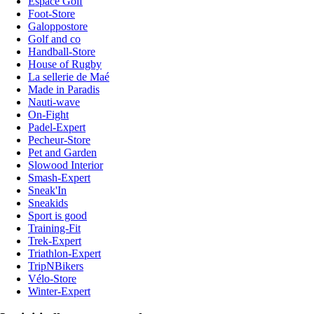
Espace Golf
Foot-Store
Galoppostore
Golf and co
Handball-Store
House of Rugby
La sellerie de Maé
Made in Paradis
Nauti-wave
On-Fight
Padel-Expert
Pecheur-Store
Pet and Garden
Slowood Interior
Smash-Expert
Sneak'In
Sneakids
Sport is good
Training-Fit
Trek-Expert
Triathlon-Expert
TripNBikers
Vélo-Store
Winter-Expert