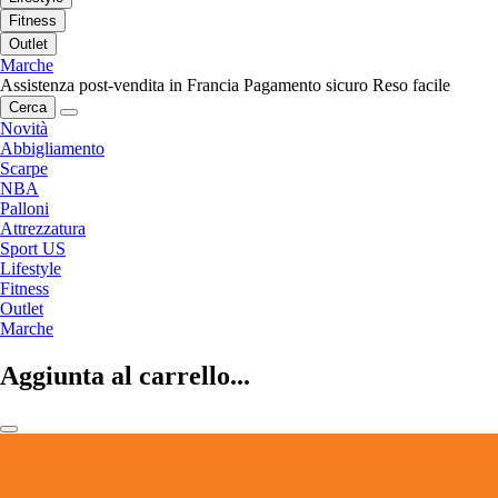
Fitness
Outlet
Marche
Assistenza post-vendita in Francia
Pagamento sicuro
Reso facile
Cerca
Novità
Abbigliamento
Scarpe
NBA
Palloni
Attrezzatura
Sport US
Lifestyle
Fitness
Outlet
Marche
Aggiunta al carrello...