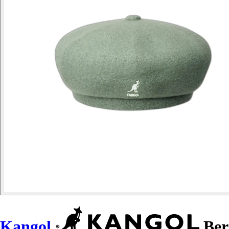
Kangol
Ber