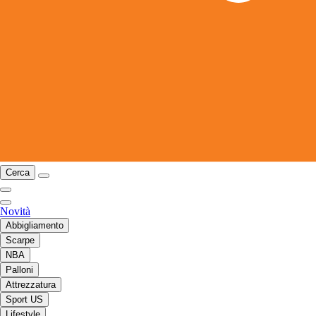
Cerca
Novità
Abbigliamento
Scarpe
NBA
Palloni
Attrezzatura
Sport US
Lifestyle